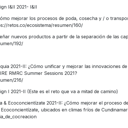
gn I&II 2021- I&II
mo mejorar los procesos de poda, cosecha y / o transpor
ps://retos.co/ecosistema/resumen/160/
ñar nuevos productos a partir de la separación de las ca
esumen/192/
quia 2021-II: ¿Cómo unificar y mejorar las innovaciones d
o PIRE RMRC Summer Sessions 2021?
esumen/216/
gn I 2021-II (Este es el reto que va a mitad de camino)
sa & Ecoconcientízate 2021-II: ¿Cómo mejorar el proceso d
y Ecoconcientízate, ubicados en climas fríos de Cundinama
ria_de_cocreacion