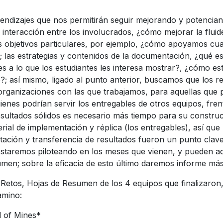
ndizajes que nos permitirán seguir mejorando y potenciando
 interacción entre los involucrados, ¿cómo mejorar la fluid
s objetivos particulares, por ejemplo, ¿cómo apoyamos cua
; las estrategias y contenidos de la documentación, ¿qué es 
es a lo que los estudiantes les interesa mostrar?, ¿cómo est
?; así mismo, ligado al punto anterior, buscamos que los r
organizaciones con las que trabajamos, para aquellas que 
ienes podrían servir los entregables de otros equipos, fren
esultados sólidos es necesario más tiempo para su construc
ial de implementación y réplica (los entregables), así que 
ación y transferencia de resultados fueron un punto clave
estaremos piloteando en los meses que vienen, y pueden acc
umen; sobre la eficacia de esto último daremos informe má
Retos, Hojas de Resumen de los 4 equipos que finalizaron, 
amino:
l of Mines*