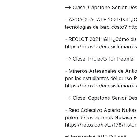
--> Clase: Capstone Senior Desi
- ASOAGUACATE 2021-I&II: ¿Có
tecnologías de bajo costo? htt
- RECLOT 2021-I&II: ¿Cómo dise
https://retos.co/ecosistema/r
--> Clase: Projects for People
- Mineros Artesanales de Antio
por los estudiantes del curs
https://retos.co/ecosistema/r
--> Clase: Capstone Senior Desi
- Reto Colectivo Apiario Nuka
polen de los apiarios Nukasa 
https://retos.co/reto/178/histo
*Universidad: MIT D-Lab*