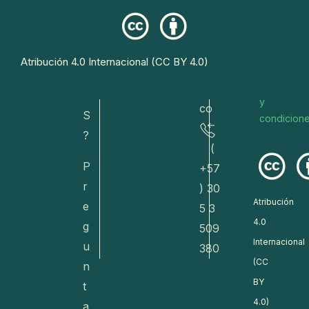
r
do
a
eto
s
R
s@
Conoce
E
Atribución 4.0 Internacional (CC BY 4.0)
dive
nuestros
T
términos
rsa.
O
y
co
S
condicion
?
(
P
+57
r
) 30
Atribución
e
5 3
4.0
g
509
Internacional
u
380
(CC
n
BY
t
4.0)
a