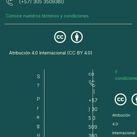
(+57) 305 3509380
sa.c
res
ci
o/
er
o
Conoce nuestros términos y condiciones
va
n
r
do
a
eto
s
R
s@
Conoce
E
Atribución 4.0 Internacional (CC BY 4.0)
dive
nuestros
T
términos
rsa.
O
y
co
S
condicion
?
(
P
+57
r
) 30
Atribución
e
5 3
4.0
g
509
Internacional
u
380