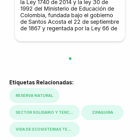
la Ley 1740 de 2014 y la ley 30 de
1992 del Ministerio de Educación de
Colombia, fundada bajo el gobierno
de Santos Acosta el 22 de septiembre
de 1867 y regentada por la Ley 66 de
1867. Es la universidad más
importante y representativa de
Colombia por su tradición, prestigio,
calidad y selectividad. Está vinculada
a la historia y producción académica
de América Latina. Su campus
insignia, la Ciudad Universitaria de
Bogotá, es el más grande del país y
Etiquetas Relacionadas:
cuenta con 17 edificios declarados
monumento nacional.5​6​ Tiene sedes
RESERVA NATURAL
en Medellín, Manizales, Palmira,
Arauca, Leticia, Tumaco, San Andrés
SECTOR SOLIDARIO Y TERCER SECTOR
ZIPAQUIRA
y La Paz (Cesar). Su población
estudiantil es de 49 890 estudiantes,
de los cuales 41 340 son de pregrado
VIDA DE ECOSISTEMAS TERRESTRES
y 8550 de posgrado; 3​8​9​ este hecho
la convierte en la academia