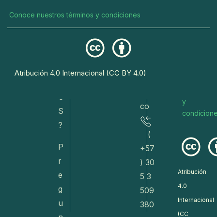
o/
er
o
Conoce nuestros términos y condiciones
va
n
r
do
a
eto
s
R
s@
Conoce
E
Atribución 4.0 Internacional (CC BY 4.0)
dive
nuestros
T
términos
rsa.
O
y
co
S
condicion
?
(
P
+57
r
) 30
Atribución
e
5 3
4.0
g
509
Internacional
u
380
(CC
n